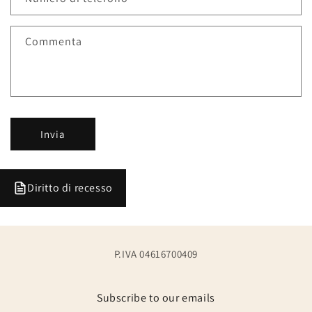
d
i
Commenta
c
o
n
t
a
Invia
t
t
o
Diritto di recesso
P.IVA 04616700409
Subscribe to our emails