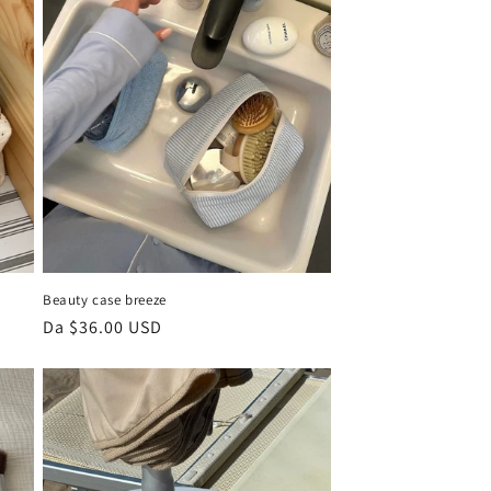
Beauty case breeze
Prezzo
Da $36.00 USD
di
listino