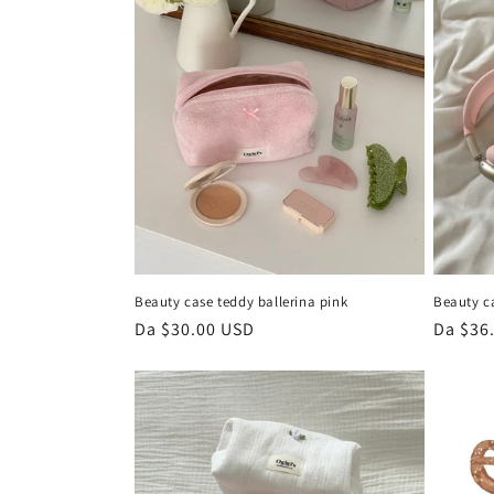
z
i
o
n
e
:
Beauty case teddy ballerina pink
Beauty ca
Prezzo
Da $30.00 USD
Prezzo
Da $36
di
di
listino
listino