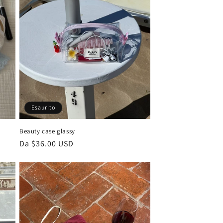
Esaurito
Beauty case glassy
Prezzo
Da $36.00 USD
di
listino