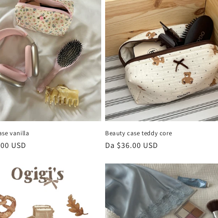
o
g
r
a
f
i
c
a
se vanilla
Beauty case teddy core
.00 USD
Prezzo
Da $36.00 USD
di
listino