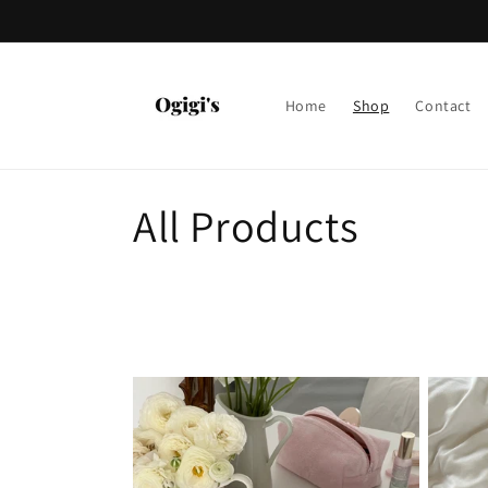
Vai
direttamente
ai contenuti
Home
Shop
Contact
C
All Products
o
l
l
e