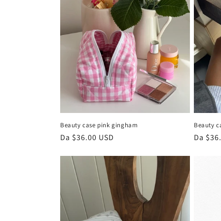
Beauty case pink gingham
Beauty c
Prezzo
Da $36.00 USD
Prezzo
Da $36
di
di
listino
listino