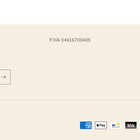
P.IVA 04616700409
Metodi
di