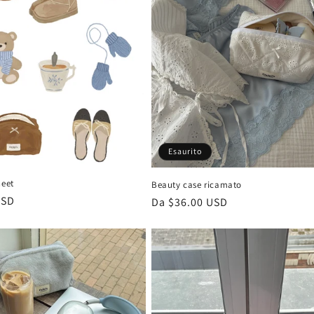
Esaurito
heet
Beauty case ricamato
USD
Prezzo
Da $36.00 USD
di
listino