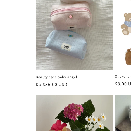
Sticker s
Beauty case baby angel
Prezzo
$8.00 
Prezzo
Da $36.00 USD
di
di
listino
listino