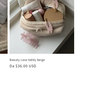
Beauty case teddy beige
Prezzo
Da $36.00 USD
di
listino