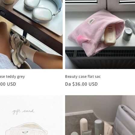
Beauty case flat sac
ase teddy grey
Prezzo
Da $36.00 USD
.00 USD
di
listino