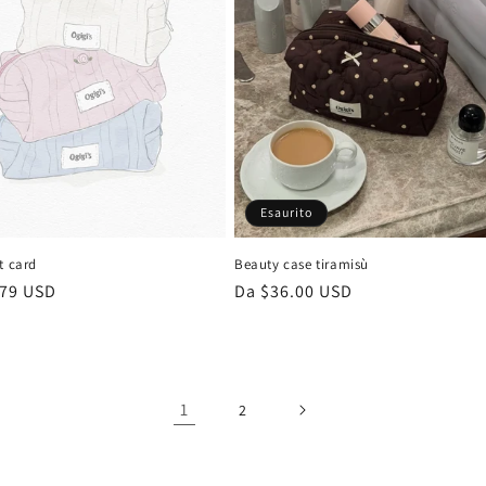
Esaurito
Beauty case tiramisù
t card
Prezzo
Da $36.00 USD
.79 USD
di
listino
1
2