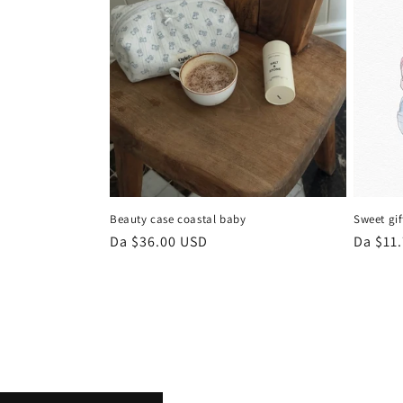
Beauty case coastal baby
Sweet gif
Prezzo
Da $36.00 USD
Prezzo
Da $11
di
di
listino
listino