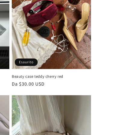
Esaurito
Beauty case teddy cherry red
Prezzo
Da $30.00 USD
di
listino