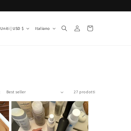
L
Accedi
Carrello
Stati Uniti | USD $
Italiano
i
n
g
u
a
:
27 prodotti