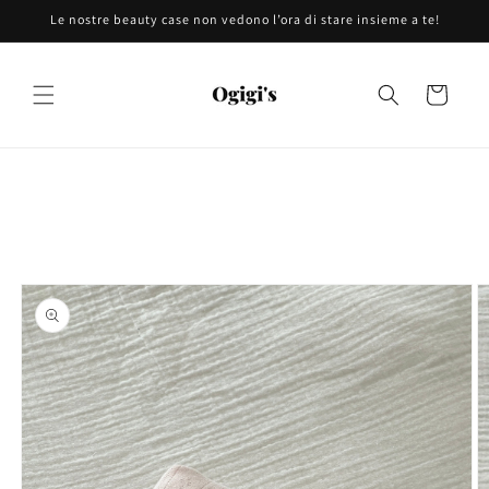
Vai
Le nostre beauty case non vedono l’ora di stare insieme a te!
direttamente
ai contenuti
Carrello
Passa alle
informazioni
sul prodotto