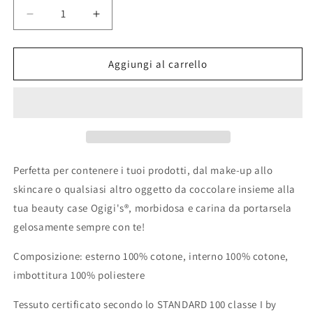
Diminuisci
Aumenta
quantità
quantità
per
per
Beauty
Beauty
Aggiungi al carrello
case
case
baby
baby
angel
angel
Perfetta per contenere i tuoi prodotti, dal make-up allo
skincare o qualsiasi altro oggetto da coccolare insieme alla
tua beauty case
Ogigi's®
, morbidosa e carina da portarsela
gelosamente sempre con te!
Composizione: esterno 100% cotone, interno 100% cotone,
imbottitura 100% poliestere
Tessuto certificato secondo lo STANDARD 100 classe I by