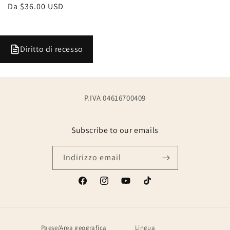
Prezzo
Da $36.00 USD
di
listino
Diritto di recesso
P.IVA 04616700409
Subscribe to our emails
Indirizzo email
Facebook
Instagram
YouTube
TikTok
Paese/Area geografica
Lingua