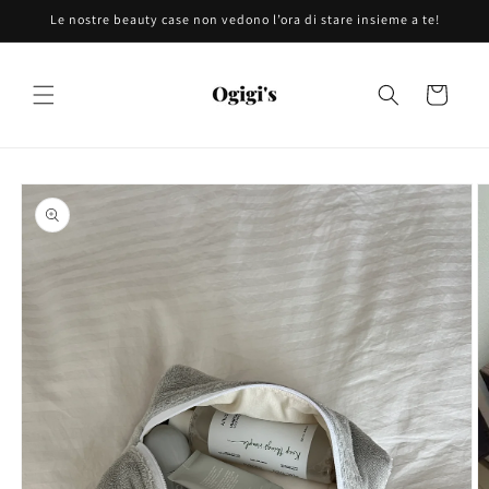
Vai
Le nostre beauty case non vedono l’ora di stare insieme a te!
direttamente
ai contenuti
Carrello
Passa alle
informazioni
sul prodotto